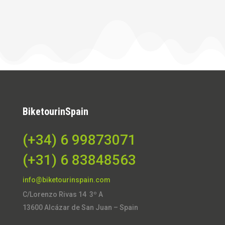
BiketourinSpain
(+34) 6 99873071
(+31) 6 83848563
info@biketourinspain.com
C/Lorenzo Rivas 14 3º A
13600 Alcázar de San Juan – Spain